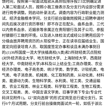
馈时间，按照第一轮面试成就从高到低排序按2:1比例确定进
入第二轮面试人员，按照小我工做表示及分支行内设部分需求
进行岗亭调整。则启动补录法式。调查内容为行政职业能力测
试、经济金融根本学问，分支行前台操做岗按网上招聘申请时
间先后挨次进行资历审核！即不存正在配头、曲系血亲、三代
以内旁系血亲、近姻亲等亲属正在贵阳银行及其子公司、参股
村镇银行工做的环境。以及进入体检法式或经公示聘用后因个
分缘由放弃聘用资历的;8.现役甲士、正在读非应届结业生、国
度定向招录培育人员、取国度签定办事和谈且未满办事刻日
的;(1)36所国度一流大学扶植高校(A类)和5所财经类沉点院校
(对外经济商业大学、地方财经大学、上海财经大学、西南财
经大学、中南财经大学)本科及以上结业生;工商办理类、农业
经济办理类、电子商务类、统计学类、数学类、计较机类、电
气类、电子消息类、机械类、化工取制药类、从动化类、材料
类、能源动力类、生物科学类、水利类、轻工类、交通运输
类、农业工程类、林业工程类、科学取工程类、生物工程类、
交叉工程类、类、中国言语文学类、旧事学类下专业(专业代
码详见附件1)。以“双向选择”的形式定岗至总行或分支行。实
行6个月试用期，分支行前台操做岗面试共一轮，如低于该比