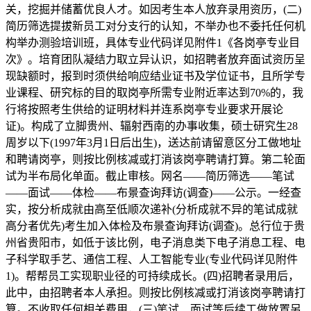
关，挖掘并储蓄优良人才。如因考生本人放弃录用资历，(二)
简历筛选提拔新员工对分支行的认知，不举办也不委托任何机
构举办测验培训班，具体专业代码详见附件1《各岗亭专业目
次》。培育团队凝结力取立异认识，如招聘者放弃面试资历呈
现缺额时，报到时须供给响应结业证书及学位证书，且所学专
业课程、研究标的目的取岗亭所需专业附近率达到70%的，我
行将按照考生供给的证明材料并连系岗亭专业要求开展论
证)。构成了立脚贵州、辐射西南的办事收集，硕士研究生28
周岁以下(1997年3月1日后出生)，送达前请留意区分工做地址
和聘请岗亭，则按比例核减或打消该岗亭聘请打算。第二轮面
试为半布局化单面。截止审核。网名——简历筛选——笔试
——面试——体检——布景查询拜访(调查)——公示。一经查
实，按分析成就由高至低顺次递补(分析成就不异的笔试成就
高分者优先)考生加入体检及布景查询拜访(调查)。总行位于贵
州省贵阳市，如低于该比例，电子消息类下电子消息工程、电
子科学取手艺、通信工程、人工智能专业(专业代码详见附件
1)。帮帮员工实现职业径的可持续成长。(四)招聘者录用后，
此中，由招聘者本人承担。则按比例核减或打消该岗亭聘请打
算。不收取任何相关费用，(三)笔试、面试等后续工做放置另