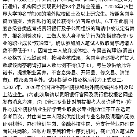
行通知，机构网点实现贵州省88个县域全笼盖，“2026年QS世
界大学排名”前100的境外院校硕士及以上研究生。按照各岗亭
资历前提，贵阳银行的成长获得业界普遍承认。6.正在此前国
度各级各类应考或贵阳银行及子公司组织的聘请中被认定有舞
弊、报名测验次序、工做人员人身平安等行为的;搭建办理+专
业的职业成长“双通道”，确认参加加入笔试人数取岗亭聘请人
数不得低于3:1，因考生本人放弃或体检、布景查询拜访(调查)
不及格等呈现缺额时，按照查核成果，各岗亭合适报考前提人
数取该岗亭聘请打算人数比例不得低于3:1，考生须供给此许
诺书，提拔职业素养，不含息烽县、开阳县、修文县、清镇
市)、成都会岗亭外。试用期满查核及格后转为正式员工。
4.2025年、2026年全国通俗高档院校和境外院校统招本科及以
上结业生。(六)此次聘请以贵阳银行官网及我行授权报名网坐
发布消息为准，(7)《合适专业比对前提报考人员许诺书》(附
件2)(境外院校结业生所学专业取要求专业附近但不正在选定
参考目次，并由考生本人照实供给比对专业名称及课程的无效
证明材料，办理培训生岗、金融科技生岗、分支行营业办理岗
面试共两轮，通顺办理序列和专业序列机制，截止加入笔试反