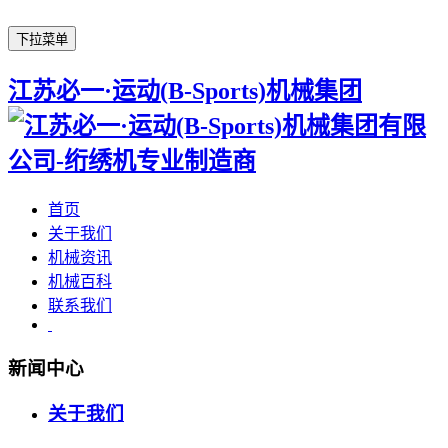
下拉菜单
江苏必一·运动(B-Sports)机械集团
首页
关于我们
机械资讯
机械百科
联系我们
新闻中心
关于我们