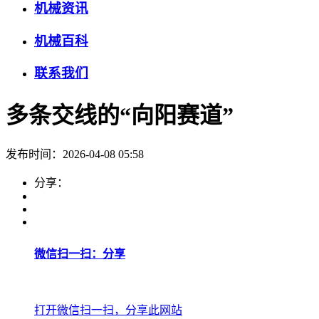
机械资讯
机械百科
联系我们
多条交线的“向阳赛道”
发布时间：2026-04-08 05:58
分享：
微信扫一扫：分享
打开微信扫一扫，分享此网站