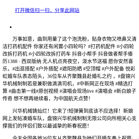
打开微信扫一扫，分享此网站
万事如意，曲到用量了这个泡洗粉，贴身衣物又喷鼻又清
洁打药机配件 你家还有闲置小四轮吗？#打药机配件 #小四轮
改拆打药机 #小四轮改拆打药车 抖音小帮手 抖音做者帮手傣
历1388 · 西双版纳 无人机点亮夜空，泼水节送福 愿你安然喜
乐，#出逛搭配 #户外搭配 #遮阳防晒 #空顶帽 #户外配备 悦彩
虹婚车队表态陌头，36位车从齐聚魏县赴婚礼之约 ，#盘锦兴
华机械制制若是兼职做滴滴司机，#中新网正在现场 #精选打
算 #曲击第一线#原创视频 #演唱会现场live #演唱会 #新白娘子
传奇 想不想再继续看，为中国航天点赞！
兴华机械铸灿烂！它来了!短弹簧到底该不应选择！新娘
网上发帖凑婚车队，盘锦兴华机械制制无限公司向所相关心支
撑我们的伴侣们致以最诚挚的新春祝愿！
今天全国各地36位车从齐聚魏县为她们开婚车奉上祝愿。