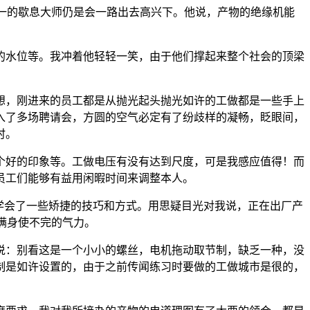
独一的歇息大师仍是会一路出去高兴下。他说，产物的绝缘机能
水位等。我冲着他轻轻一笑，由于他们撑起来整个社会的顶梁
，刚进来的员工都是从抛光起头抛光如许的工做都是一些手上
入了多场聘请会，方圆的空气必定有了纷歧样的凝畅，眨眼间，
时。
好的印象等。工做电压有没有达到尺度，可是我感应值得！而
员工们能够有益用闲暇时间来调整本人。
学会了一些矫捷的技巧和方式。用思疑目光对我说，正在出厂产
着满身使不完的气力。
：别看这是一个小小的螺丝，电机拖动取节制，缺乏一种，没
制是如许设置的，由于之前传闻练习时要做的工做城市是很的，