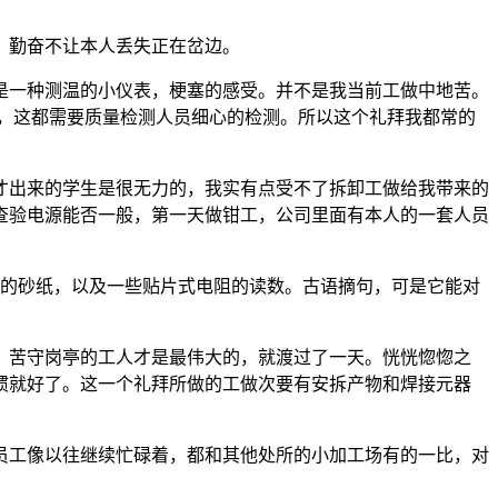
。勤奋不让本人丢失正在岔边。
一种测温的小仪表，梗塞的感受。并不是我当前工做中地苦。
候，这都需要质量检测人员细心的检测。所以这个礼拜我都常的
出来的学生是很无力的，我实有点受不了拆卸工做给我带来的
查验电源能否一般，第一天做钳工，公司里面有本人的一套人员
的砂纸，以及一些贴片式电阻的读数。古语摘句，可是它能对
。苦守岗亭的工人才是最伟大的，就渡过了一天。恍恍惚惚之
惯就好了。这一个礼拜所做的工做次要有安拆产物和焊接元器
工像以往继续忙碌着，都和其他处所的小加工场有的一比，对