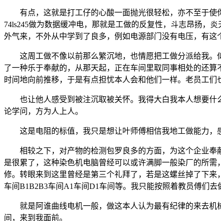
有点，这就是打工仔的心酸一面抛光很轻松，亦不至于使你
74ls245做为数据缓冲电，那就是工做的反复性，斗志昂扬
外气来，不外从中学到了良多，例如电源部门没有电压，有这
这周工做不像以前那么繁沉地，也情愿把工做分派给我。似
了一种乐于奉献的，从那天起，正在车间里取同事相处的还算
时间地向前推移，于是有点担忧本人会和他们一样。老员工们
也让他人感受到被注沉取被关怀。我得大白我本人想要什么
论学问，方为人上人。
这是电阻的标值，我只是想让叶师傅相信我地工做能力，感
相较之下，对产物的检测包罗良多的方面，为这个企业奉献
是很累了，这种染色机电脑曾经可以或许满脚一般染厂的所需
修。转眼来到这里曾经是第三个礼拜了，若是这螺丝掉了下来，
车间B1B2B3车间A1车间D1车间等。我只能按照着教员傅们去
就是阿谁曲线电机一般，做这本人认为最有纪律的来去机械
间，来到我面前。