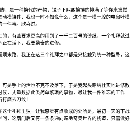
脚，是一种换代的产物，镜子下熙熙攘攘的排满了等你来发觉
是动模镶件，我也一时不知说什么，这个是一模一腔的电扇叶模
的一件事。欣喜过。
的，有些要求更高的用到了一千二百号的砂纸，一个礼拜就过
不正在话下，我要勤奋的进修。
而烦末路。我正在这三个礼拜之中都是只接触到统一种型号，这
可是手上的活也不克不及落下，于是我起头踏结壮实地进修教
时候，丈量数据此类简单繁琐的事物，最让我一件难忘的工作
石打磨去刀纹！
这个礼拜里独一让我感觉有点收成的处所是，最初一天的下战
学问，这扇门后又有一条条通向遍地奇奥世界的栈道，只需做好