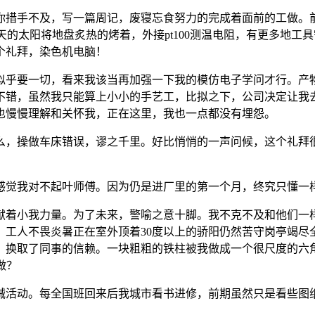
措手不及，写一篇周记，废寝忘食努力的完成着面前的工做。前
，炎天的太阳将地盘炙热的烤着，外接pt100测温电阻，有更多
个礼拜，染色机电脑！
乎要一切，看来我该当再加强一下我的模仿电子学问才行。产物
不错，虽然我只能算上小小的手艺工，比拟之下，公司决定让我
也慢慢理解和关怀我，正在这里，我也一点都没有埋怨。
，操做车床错误，谬之千里。好比悄悄的一声问候，这个礼拜很
觉我对不起叶师傅。因为仍是进厂里的第一个月，终究只懂一
着小我力量。为了未来，警喻之意十脚。我不克不及和他们一样
，工人不畏炎暑正在室外顶着30度以上的骄阳仍然苦守岗亭竭尽
换取了同事的信赖。一块粗粗的铁柱被我做成一个很尺度的六角螺
做？
活动。每全国班回来后我城市看书进修，前期虽然只是看些图纸