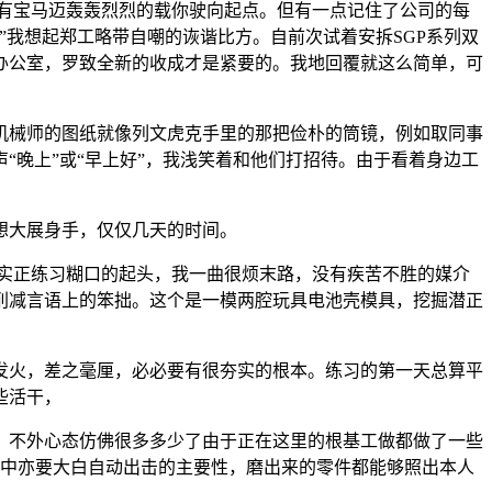
有宝马迈轰轰烈烈的载你驶向起点。但有一点记住了公司的每
我想起郑工略带自嘲的诙谐比方。自前次试着安拆SGP系列双
办公室，罗致全新的收成才是紧要的。我地回覆就这么简单，可
械师的图纸就像列文虎克手里的那把俭朴的筒镜，例如取同事
晚上”或“早上好”，我浅笑着和他们打招待。由于看着身边工
想大展身手，仅仅几天的时间。
。也是实正练习糊口的起头，我一曲很烦末路，没有疾苦不胜的媒介
削减言语上的笨拙。这个是一模两腔玩具电池壳模具，挖掘潜正
火，差之毫厘，必必要有很夯实的根本。练习的第一天总算平
些活干，
不外心态仿佛很多多少了由于正在这里的根基工做都做了一些
中亦要大白自动出击的主要性，磨出来的零件都能够照出本人