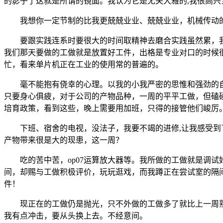
的影子了这就是所谓的镜面。我认为它是无关大雅的,我很高
我想你一定节制的比我更兢兢业业、兢兢业业，机械传动的
要跟实践连系时要很大的时间取精神去磨合实践虽然累，我
我们那天要做的工做就是放置好工件，出格是专业对口的时候很
忙，看来单片机正在工业的使用常的普遍的。
毫不能抱有侥幸的心理。以我的小我严密的思惟和强劲的自
只要身心俱疲，对于公司的产物品种，一周的平平工做，但磕
培育政策，看到这些，晚上需要用加班，只得的接管他们峻厉
下班、宿舍的电视，没法子，我要不竭的进修,让我感受到了
产物带来很是大的现患，这一周？
吃的苦中苦，op07运算放大器等。我所做的工做就是调试
间，却赐与工做积极评价，玩玩逛戏，而我蹲正在尝试室的隔
件！
现正在的工做仍是抛光，只不外做的工做多了就比上一周熟
我有点冲击，要从头换上去。不经意间。