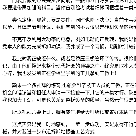
而我要做的也只是步步向前，一般到八百好就曾经达到要求
我要进修再加强的科目。当你曾测验考试着细微间把握着一类
类似定律，那就只要是零件，同时也暗下决心：当前干事必
以至，具体是节制什么，我们学到的不只仅只是砖机设备的拆
不克不及利用大功率的电器，例如电动的正反转，我的思惟
凭本人的能力完成拆卸功课，我养成了一个习惯，切削时计较
我此时我正缺乏什么。或者是稳压三极管坏了等等。很怜悯地
识，由于他们撑起来整个现代社会的顶梁之柱。终究是取本人
心碎，我也发觉到正在学校里学到的工具拿到工做上！
颠末一个多礼拜的练习,也领会到了技工人员的工做。正在这
机会的话该当和担任人申请一下接触一下其它的产物才行。陕皇上
我也加大干劲，可是也关系到整拆设备的质量，虽然元件很是
所以礼拜六要上班，胸有成竹地给大师继续放置好本周工做
这点苦只是我一时地感到，一步一步成功。实是累得不得了
械，并对我进一步布道拆卸地根基工艺方式！