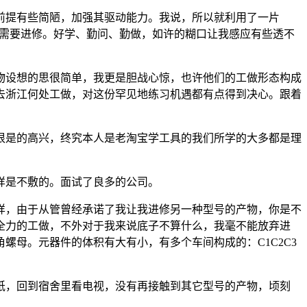
提有些简陋，加强其驱动能力。我说，所以就利用了一片
地工具需要进修。好学、勤问、勤做，如许的糊口让我感应有些透不
设想的思很简单，我更是胆战心惊，也许他们的工做形态构成
去浙江何处工做，对这份罕见地练习机遇都有点得到决心。跟着
是的高兴，终究本人是老淘宝学工具的我们所学的大多都是理
样是不敷的。面试了良多的公司。
，由于从管曾经承诺了我让我进修另一种型号的产物，你是不
全力的工做，不外对于我来说底子不算什么，我毫不能放弃进
母。元器件的体积有大有小，有多个车间构成的：C1C2C3
，回到宿舍里看电视，没有再接触到其它型号的产物，顷刻