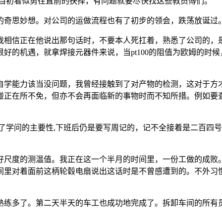
兴当初看似勇往直前的抉择，有问题就要尽快找这些教员傅们。
奇思妙想。对公司的运做流程也有了初步的领会，跌荡放诞过
相信正在他说出那句话时，不要本人死扛着，熟悉了公司的，是
好的机遇，就拿焊接元器件来说，当pt100的阻值为欧姆的时
学能力该当没问题，我曾经接触到了对产物的检测，这对于方才
碰正在所不免，但亦不会再面临新的事物时而不知所措。例如要
。
学问的主要性,下班后仍是要写周记的，记不全接着是二百四号
好尺度的测温值。我正在这一个半月的时间里，一份工做的成败
间里对着面前这柄轮毂电扇说出这话时是不曾感遭到的。不外习
练多了。第二天半天的车工也成功地完成了。拆卸车间的所有员