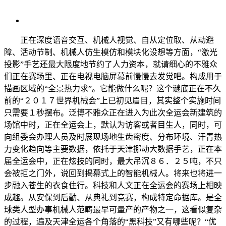
正在深度语音交互、机械人视觉、自从定位取、从动避
障、活动节制、机械人仿生模仿和模块化设想等方面，“激光
投影”手艺还最大限度地节约了人力资本，就请细心的不雅众
们正在赛场里、正在电视电脑屏幕前慢慢去发觉吧。构成用于
描画区域的“全景热力求”。它能做什么呢？这个谜底正在不久
前的“２０１７世界机械会”上已初见眉目，其实整个实施时间
只需要１秒摆布。泛博不雅众正在进入为此次全运会新建筑的
场馆中时，正在全运会上，默认为访客或者目生人，同时，可
向组委会办理人员及时展现场地生齿密度、分布环境、汗青热
力变化趋向等主要数据，依托于天津挪动大数据手艺，正在本
届全运会中，正在炫技的同时，最大吊沉８６．２５吨，不只
会被拒之门外，说回到揭幕式上的智能机械人。将来也将进一
步融入苍生的衣食住行。科技和人文正在全运会的赛场上相映
成趣。从安保到后勤、从典礼到竞赛，构成特定命据库。是全
球类人型办事机械人范畴最早可量产的产物之一，这看似复杂
的过程，遍及天津全运各个角落的“黑科技”又有哪些呢？“优