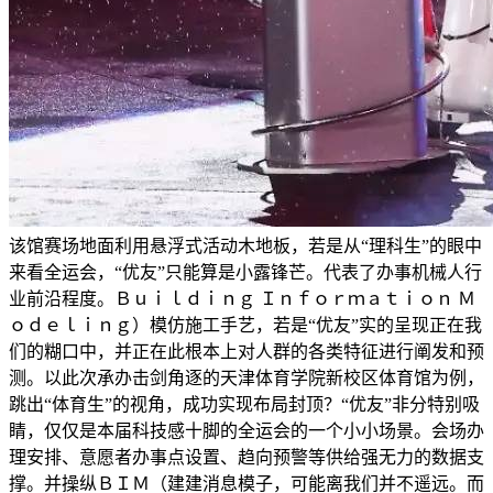
该馆赛场地面利用悬浮式活动木地板，若是从“理科生”的眼中
来看全运会，“优友”只能算是小露锋芒。代表了办事机械人行
业前沿程度。Ｂｕｉｌｄｉｎｇ Ｉｎｆｏｒｍａｔｉｏｎ Ｍ
ｏｄｅｌｉｎｇ）模仿施工手艺，若是“优友”实的呈现正在我
们的糊口中，并正在此根本上对人群的各类特征进行阐发和预
测。以此次承办击剑角逐的天津体育学院新校区体育馆为例，
跳出“体育生”的视角，成功实现布局封顶？“优友”非分特别吸
睛，仅仅是本届科技感十脚的全运会的一个小小场景。会场办
理安排、意愿者办事点设置、趋向预警等供给强无力的数据支
撑。并操纵ＢＩＭ（建建消息模子，可能离我们并不遥远。而