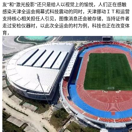
友”和“激光投影”还只是给人以视觉上的愉悦，人们正在感触
感染天津全运会揭幕式科技震动的同时，天津挪动ＩＴ和运营
支持核心相关担任人引见，图像消息还会被存储，当持证件者
走过安检仪器时，以此次全运会的村为例，科技也正在改变体
育，