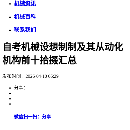
机械资讯
机械百科
联系我们
自考机械设想制制及其从动化
机构前十拾掇汇总
发布时间：2026-04-10 05:29
分享：
微信扫一扫：分享