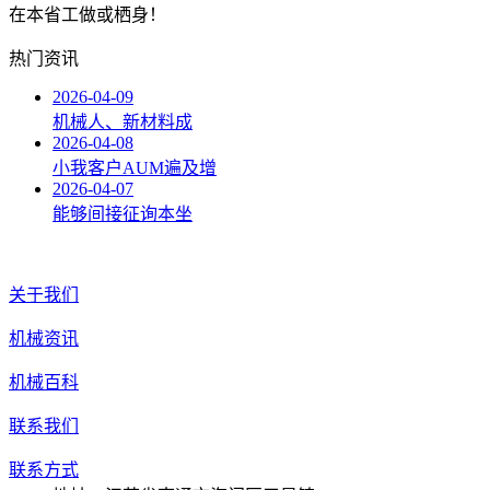
在本省工做或栖身！
热门资讯
2026-04-09
机械人、新材料成
2026-04-08
小我客户AUM遍及增
2026-04-07
能够间接征询本坐
关于我们
机械资讯
机械百科
联系我们
联系方式