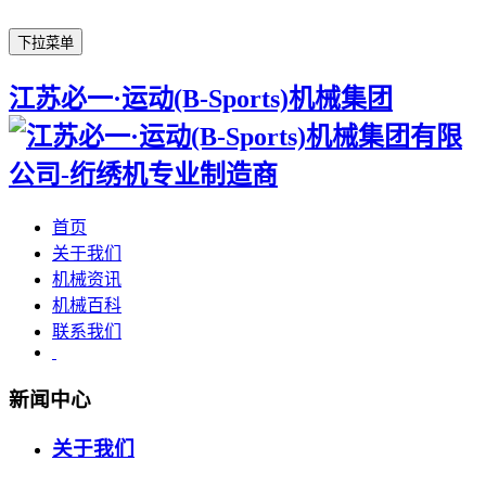
下拉菜单
江苏必一·运动(B-Sports)机械集团
首页
关于我们
机械资讯
机械百科
联系我们
新闻中心
关于我们