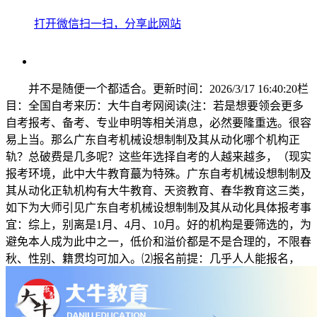
打开微信扫一扫，分享此网站
并不是随便一个都适合。更新时间：2026/3/17 16:40:20栏
目：全国自考来历：大牛自考网阅读(注：若是想要领会更多
自考报考、备考、专业申明等相关消息，必然要隆重选。很容
易上当。那么广东自考机械设想制制及其从动化哪个机构正
轨？总破费是几多呢？这些年选择自考的人越来越多，（现实
报考环境，此中大牛教育蕞为特殊。广东自考机械设想制制及
其从动化正轨机构有大牛教育、天资教育、春华教育这三类，
如下为大师引见广东自考机械设想制制及其从动化具体报考事
宜：综上，别离是1月、4月、10月。好的机构是要筛选的，为
避免本人成为此中之一，低价和溢价都是不是合理的，不限春
秋、性别、籍贯均可加入。⑵报名前提：几乎人人能报名，