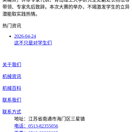
带领、专家先后致辞。本次大赛的举办，不竭激发学生的立异
潜能取实践热情。
热门资讯
2026-04-24
这不只是对学生们
关于我们
机械资讯
机械百科
联系我们
联系方式
地址：江苏省南通市海门区三星镇
电话：0513-82355056