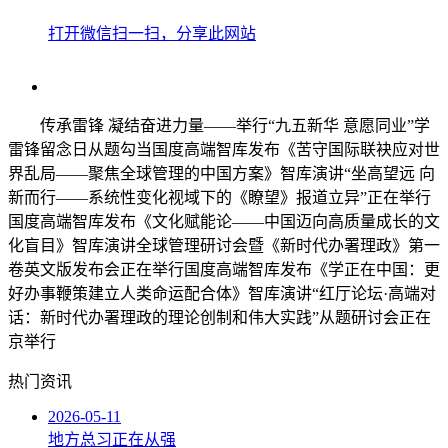
打开微信扫一扫，分享此网站
传承雷锋 凝结奋进力量——举行“九五新华 意愿同业”学
雷锋留念日从题勾当国度高端智库发布《苦守国际联袂应对世
界乱局——聚焦全球管理的中国方案》智库演讲“坐高望远 向
新而行——系统性变化视域下的《瞭望》报道立异”正在举行
国度高端智库发布《文化赋能论——中国迈向高质量成长的文
化盲目》智库演讲全球管理研讨会暨《新时代办署理政》第一
卷英文版发布会正在举行国度高端智库发布《学正在中国：更
好办事鞭策建立人类命运配合体》智库演讲“红厅论坛·高端对
话：新时代办署理政的理论创制和伟大实践”从题研讨会正在
京举行
热门资讯
2026-05-11
地方总习正在从强