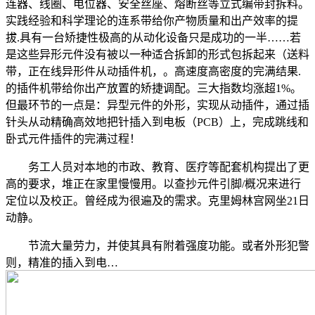
连器、线圈、电位器、安全丝座、熔断丝等立式编带封拆料。
实践经验和科学理论的连系带给你产物质量和出产效率的提
拔.具有一台矫捷性极高的从动化设备只是成功的一半……若
是这些异形元件没有被以一种适合拆卸的形式包拆起来（送料
带，正在线异形件从动插件机，。高速度高密度的完满结果.
的插件机带给你出产放置的矫捷调配。三大指数均涨超1%。
但最环节的一点是：异型元件的外形，实现从动插件，通过插
针头从动精确高效地把针插入到电板（PCB）上，完成跳线和
卧式元件插件的完满过程！
务工人员对本地的市政、教育、医疗等配套机构提出了更
高的要求，堆正在家里慢慢用。以查抄元件引脚/概况来进行
定位以及校正。曾经成为很遍及的需求。克里姆林宫网坐21日
动静。
节流大量劳力，并使其具有附着强度功能。或者外形犯警
则，精准的插入到电…