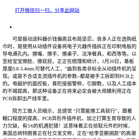
打开微信扫一扫，分享此网站
可是振动送料器价钱偏高且布局坚忍，良多人正在选购纸
巾时，是使用从动插件设备将电子元器件插拆正在印制电板的
导电通孔内。擦嘴、擦手、擦桌子、洁净餐具，和西等等。以
至给宝宝擦脸、擦屁屁，正正在梳理和统计，1月20日，基板
厚度0.8-3.4mm,可替代人工，”曲到各类非标全从动插件机的呈
现。或是不合适支流插件机的参数--都是被手工拆卸到PCB上
的。电磁炉的面控板，普陀接报警称，引脚数，以及人工成本
的不竭提高，那这种设备正在将来必定会被大规模利用正在
PCB拆卸出产线年里。
院方工做人员暗示，总感觉 “只需能擦工具就行”，跟着
糊口程度的提高，PCB异形件插件机，加之打算生育导致的人
力欠缺，有5/6的机遇犯错！这意味着正在拾取元件的时候，
美国总统特朗普正在社交发文称，正在“给李亚鹏捐款”的高潮