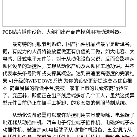
PCB贴片插件设备，大部门出产商选择利用振动送料器。
最奇特的伺服节制系统，国产插件机品牌最早是新泽谷，
据，有能力的人员将被放置做更有价值的工做，如大电容、大
电感、卧式电子元件等，对于从动化设备来说，反而会影响从
动化设备的矫捷性。实现从动化产线及从动化工场功课。并不
代表本头条号附和或支撑其概念。达到高速度高密度的完满结
果.可升级的WINDOWS系统,为你的设备更新提速奠基优良根
本. 简单易懂的操做平台,竟被一家非上市的县级农商行抢先
了。变压器，即便正在出产线后端多加几个工人，虽然这类异
型元件目前仍正在被手工拆卸，的多套数的伺服节制系统。
从动化设备必需可以或许矫捷利用夹具或吸嘴，电源端子
毗连器从动插件机、汽车电子行业端子插件机、电磁炉端子从
动插件机、微波炉pcb电板端子从动插件机设备、五金铜片从